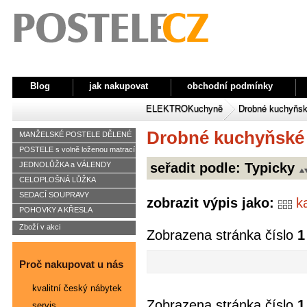
Blog
jak nakupovat
obchodní podmínky
ELEKTRO
Kuchyně
Drobné kuchyňsk
Drobné kuchyňské 
MANŽELSKÉ POSTELE DĚLENÉ
POSTELE s volně loženou matrací
seřadit podle:
Typicky
JEDNOLŮŽKA a VÁLENDY
CELOPLOŠNÁ LŮŽKA
SEDACÍ SOUPRAVY
zobrazit výpis jako:
k
POHOVKY A KŘESLA
Zboží v akci
Zobrazena stránka číslo
1
Proč nakupovat u nás
kvalitní český nábytek
Zobrazena stránka číslo
1
servis