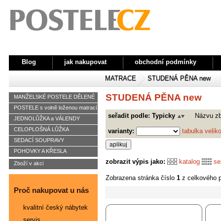
Blog
jak nakupovat
obchodní podmínky
MATRACE
STUDENÁ PĚNA new
STUDENÁ PĚNA new
MANŽELSKÉ POSTELE DĚLENÉ
POSTELE s volně loženou matrací
seřadit podle:
Typicky
Názvu z
JEDNOLŮŽKA a VÁLENDY
CELOPLOŠNÁ LŮŽKA
varianty:
tabulka veliko
SEDACÍ SOUPRAVY
POHOVKY A KŘESLA
zobrazit výpis jako:
katalog
s
Zboží v akci
Zobrazena stránka číslo
1
z celkového 
Proč nakupovat u nás
kvalitní český nábytek
servis