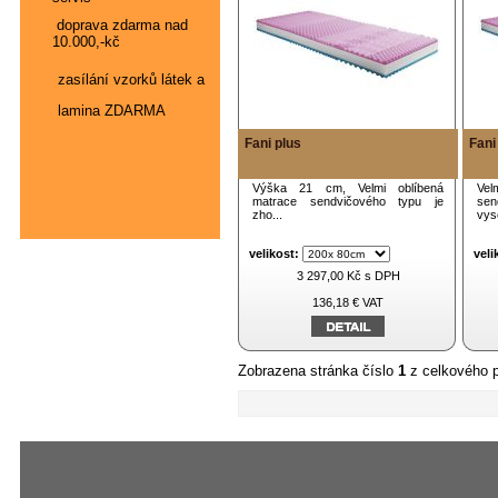
doprava zdarma nad
10.000,-kč
zasílání vzorků látek a
lamina ZDARMA
Fani plus
Fani
Výška 21 cm, Velmi oblíbená
Ve
matrace sendvičového typu je
sen
zho...
vyso
velikost:
veli
3 297,00 Kč s DPH
136,18 € VAT
Zobrazena stránka číslo
1
z celkového 