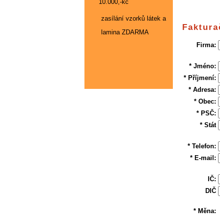
10.000,-kč
zasílání vzorků látek a
Faktura
lamina ZDARMA
Firma:
* Jméno:
* Příjmení:
* Adresa:
* Obec:
* PSČ:
* Stát
* Telefon:
* E-mail:
IČ:
DIČ
* Měna: