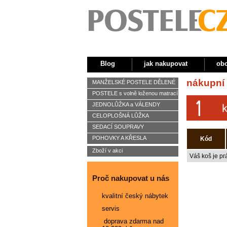
Blog
jak nakupovat
ob
nákupní 
MANŽELSKÉ POSTELE DĚLENÉ
POSTELE s volně loženou matrací
JEDNOLŮŽKA a VÁLENDY
CELOPLOŠNÁ LŮŽKA
SEDACÍ SOUPRAVY
POHOVKY A KŘESLA
Kód
Zboží v akci
Váš koš je pr
Proč nakupovat u nás
kvalitní český nábytek
servis
doprava zdarma nad