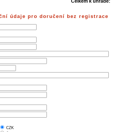
Celkem k úhradě:
ční údaje pro doručení bez registrace
CZK