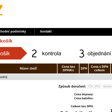
chodní podmínky
kontakt
košík
Cena bez
Cena s DPH
Název zboží
DPH
DPH/Ks
celkem
ázdný.
Způsob doručení:
Cena dopravy:
Cena balného:
Celkem bez DPH: