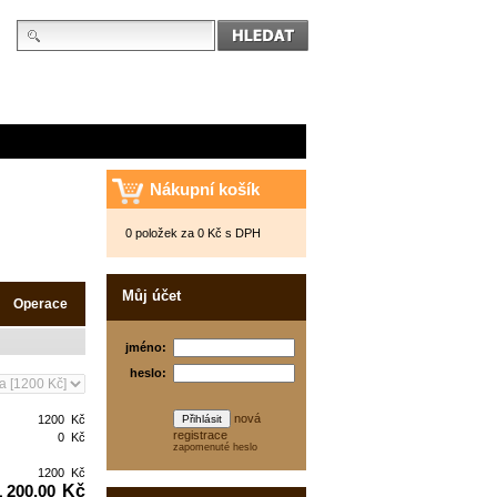
Nákupní košík
0 položek za 0 Kč s DPH
Můj účet
Operace
jméno:
heslo:
nová
Kč
registrace
Kč
zapomenuté heslo
Kč
Kč