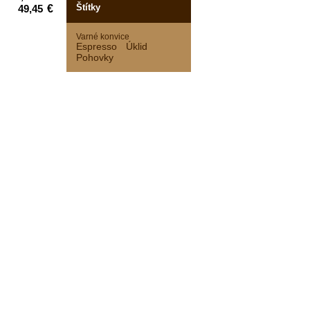
Štítky
€
Varné konvice
Espresso
Úklid
Pohovky