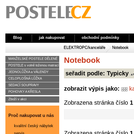
Blog
jak nakupovat
obchodní podmínky
ELEKTRO
PC/kanceláře
Notebook
Notebook
MANŽELSKÉ POSTELE DĚLENÉ
POSTELE s volně loženou matrací
seřadit podle:
Typicky
JEDNOLŮŽKA a VÁLENDY
CELOPLOŠNÁ LŮŽKA
SEDACÍ SOUPRAVY
zobrazit výpis jako:
k
POHOVKY A KŘESLA
Zboží v akci
Zobrazena stránka číslo
1
Proč nakupovat u nás
kvalitní český nábytek
Zobrazena stránka číslo
1
servis