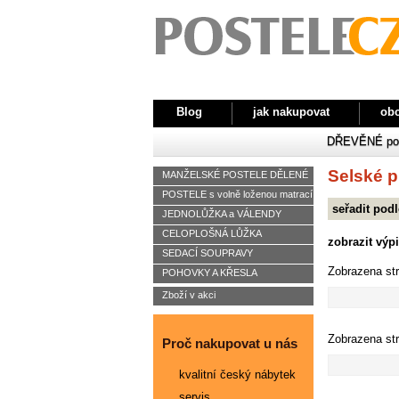
Blog
jak nakupovat
ob
DŘEVĚNÉ pod
Selské 
MANŽELSKÉ POSTELE DĚLENÉ
POSTELE s volně loženou matrací
seřadit podl
JEDNOLŮŽKA a VÁLENDY
CELOPLOŠNÁ LŮŽKA
zobrazit výpi
SEDACÍ SOUPRAVY
Zobrazena st
POHOVKY A KŘESLA
Zboží v akci
Zobrazena st
Proč nakupovat u nás
kvalitní český nábytek
servis