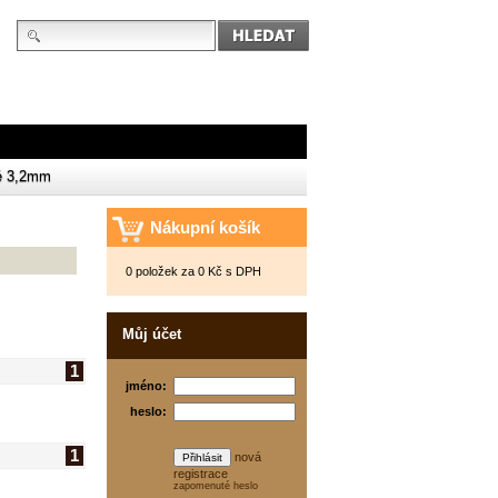
vé 3,2mm
Nákupní košík
0 položek za 0 Kč s DPH
Můj účet
1
jméno:
heslo:
1
nová
registrace
zapomenuté heslo