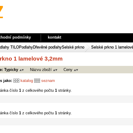
chodní podmínky
kontakt
lahy TILO
Podlahy
Dřevěné podlahy
Selské prkno
Selské prkno 1 lamelo
prkno 1 lamelové 3,2mm
e:
Typicky
Názvu zboží
Ceny
s jako:
katalog
seznam
ránka číslo
1
z celkového počtu
1
stránky.
ránka číslo
1
z celkového počtu
1
stránky.