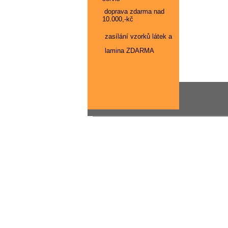
doprava zdarma nad
10.000,-kč
zasílání vzorků látek a
lamina ZDARMA