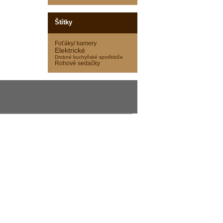
Štítky
Foťáky/ kamery
Elektrické
Drobné kuchyňské spotřebiče
Rohové sedačky
011 - 2026
CORA computer s.r.o.
| All Rights Reserved.