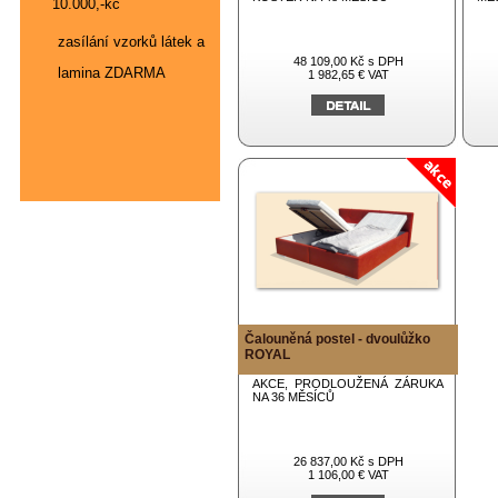
10.000,-kč
zasílání vzorků látek a
48 109,00 Kč s DPH
lamina ZDARMA
1 982,65 € VAT
Čalouněná postel - dvoulůžko
ROYAL
AKCE, PRODLOUŽENÁ ZÁRUKA
NA 36 MĚSÍCŮ
26 837,00 Kč s DPH
1 106,00 € VAT