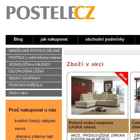
Blog
jak nakupovat
obchodní podmínky
MANŽELSKÉ POSTELE DĚLENÉ
POSTELE s volně loženou matrací
Zboží v akci
JEDNOLŮŽKA a VÁLENDY
CELOPLOŠNÁ LŮŽKA
SEDACÍ SOUPRAVY
POHOVKY A KŘESLA
Zboží v akci
Proč nakupovat u nás
kvalitní český nábytek
Rohová sedací souprava
Čalo
LAURA rohová
200x
servis
AKCE, PRODLOUŽENÁ ZÁRUKA
ZÁ
doprava zdarma nad
KOSTER NA 48 MĚSÍCŮ
MĚ